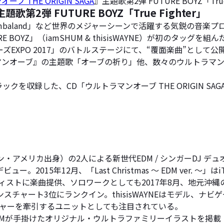
ブ THE ORIGIN SAGA
』主題歌第2弾 FUTURE BOYZ「Tr
歌第2弾 FUTURE BOYZ「True Fighter」
mbaland」など世界のメジャーシーンで活躍する気鋭の音楽プロデュー
OYZ」（iamSHUM & thisisWAYNE）が初のタッグを組んだ
EXPO 2017」のバトルステージにて、“覆面楽曲”として
ラマンオーブ』の主題歌「オーブの祈り」他、数々のウルトラマ
収録した、CD「ウルトラマンオーブ THE ORIGIN SAGA 
（ウェイン・アメリカ出身）の2人による新世代EDM / シンガーD
15年12月、「Last Christmas ～ EDM ver. ～」
2等のアーティストに楽曲提供、ソロワークとしても2017年8月、
Tunesダンスチャート3位にランクイン。thisisWAYNEはモデル、
チャーを牽引するユニットとしても注目されている。
HUMが手掛けたオリジナル・ウルトラファミリーイラストを掲載