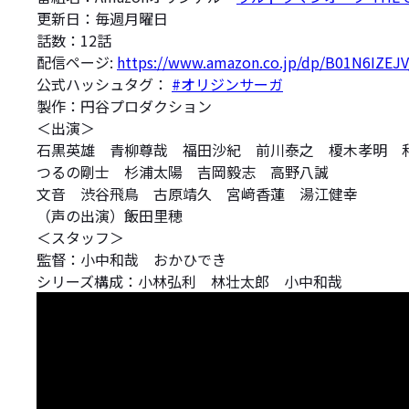
更新日：毎週月曜日
話数：12話
配信ページ:
https://www.amazon.co.jp/dp/B01N6IZEJV
公式ハッシュタグ：
#オリジンサーガ
製作：円谷プロダクション
＜出演＞
石黒英雄 青柳尊哉 福田沙紀 前川泰之 榎木孝明 
つるの剛士 杉浦太陽 吉岡毅志 高野八誠
文音 渋谷飛鳥 古原靖久 宮﨑香蓮 湯江健幸
（声の出演）飯田里穂
＜スタッフ＞
監督：小中和哉 おかひでき
シリーズ構成：小林弘利 林壮太郎 小中和哉