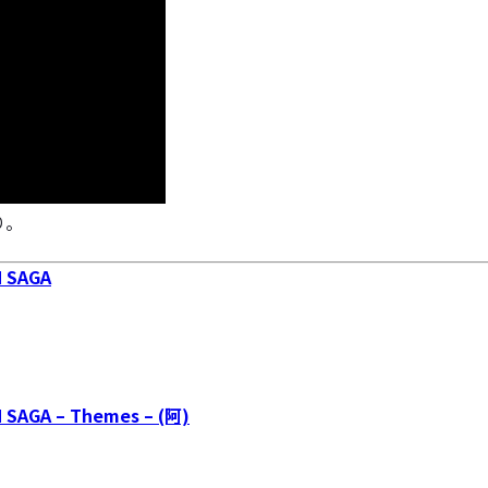
り。
 SAGA
GA – Themes – (阿)