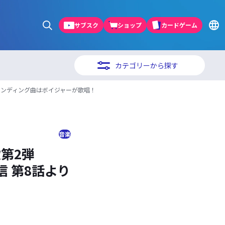
サブスク
ショップ
カードゲーム
カテゴリーから探す
より登場！エンディング曲はボイジャーが歌唱！
音楽
歌第2弾
)配信 第8話より