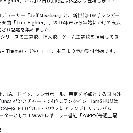
ue Fighter」が2月13日(月)配信 第8話より登場します！
サー「Jeff Miyahara」と、新世代EDM / シンガー
楽曲「True Fighter」。2016年末から年始にかけて東京
公開され話題を集めました。
ンシリーズの主題歌、挿入歌、ゲーム主題歌を担当してき
– Themes -（吽）」 は、本日より予約受付開始です。
J デュオ。LA、ドイツ、シンガポール、東京を拠点とする国内外
はiTunes ダンスチャートで4位にランクイン。iamSHUMは
地元沖縄の名曲をトロピカル・ハウスにアレンジしたアルバム
ナビゲーターとしてJ-WAVEレギュラー番組「ZAPPA(毎週土曜
！