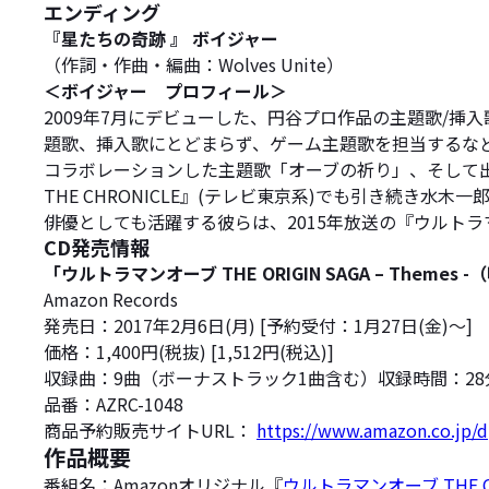
エンディング
『星たちの奇跡 』 ボイジャー
（作詞・作曲・編曲：Wolves Unite）
＜ボイジャー プロフィール＞
2009年7月にデビューした、円谷プロ作品の主題歌/挿
題歌、挿入歌にとどまらず、ゲーム主題歌を担当するなど
コラボレーションした主題歌「オーブの祈り」、そして出演キ
THE CHRONICLE』(テレビ東京系)でも引き続き
俳優としても活躍する彼らは、2015年放送の『ウルト
CD発売情報
「ウルトラマンオーブ THE ORIGIN SAGA – Themes 
Amazon Records
発売日：2017年2月6日(月) [予約受付：1月27日(金)～]
価格：1,400円(税抜) [1,512円(税込)]
収録曲：9曲（ボーナストラック1曲含む）収録時間：28
品番：AZRC-1048
商品予約販売サイトURL：
https://www.amazon.co.jp/
作品概要
番組名：Amazonオリジナル『
ウルトラマンオーブ THE OR