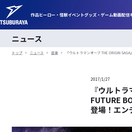
作品
ヒーロー・
怪獣
イベント
グッズ・
ゲーム
動画
配信
ニュース
トップ
ニュース
音楽
『ウルトラマンオーブ THE ORIGIN SAG
2017/1/27
『ウルトラマン
FUTURE B
登場！エン