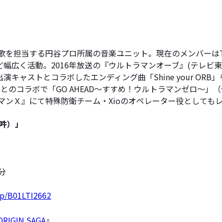
入歌を担当する円谷プロ所属の音楽ユニット。現在のメンバーはT
幅広く活動。2016年放送の『ウルトラマンオーブ』(テレビ
ャストとコラボしたエンディング曲「Shine your ORB
水木一郎とのコラボで「GO AHEAD～すすめ！ウルトラマンゼロ
ラマンＸ』にて特殊防衛チーム・Xioのオペレーター役としても
-（吽）」
分
dp/B01LTI2662
IGIN SAGA
』