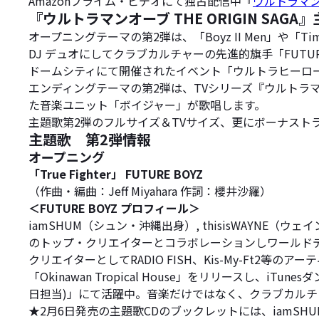
Amazonプライム・ビデオにて独占配信中『
ウルトラマンオー
『ウルトラマンオーブ THE ORIGIN SAGA』主題
オープニングテーマの第2弾は、「Boyz II Men」や「Ti
DJ デュオにしてクラブカルチャーの先進的旗手「FUTURE B
ドームシティにて開催されたイベント「ウルトラヒーローズ
エンディングテーマの第2弾は、TVシリーズ『ウルト
た音楽ユニット「ボイジャー」が歌唱します。
主題歌第2弾のフルサイズ＆TVサイズ、更にボーナストラックを
主題歌 第2弾情報
オープニング
「True Fighter」 FUTURE BOYZ
（作曲・編曲：Jeff Miyahara 作詞：櫻井沙羅）
＜FUTURE BOYZ プロフィール＞
iamSHUM（シュン・沖縄出身）, thisisWAYNE
のトップ・クリエイターとコラボレーションしワールドデビュー。20
クリエイターとしてRADIO FISH、Kis-My-Ft
「Okinawan Tropical House」をリリースし、i
日担当)」にて活躍中。音楽だけではなく、クラブカル
★2月6日発売の主題歌CDのブックレットには、iamS