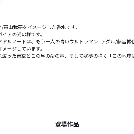
/高山我夢をイメージした香水です。
ガイアの光の様です。
ミドルノートは、もう一人の青いウルトラマン¨アグル/藤宮博
イメージしています。
れ渡った青空とこの星の命の声、そして我夢の抱く「この地球
登場作品