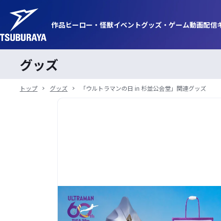
作品
ヒーロー・
怪獣
イベント
グッズ・
ゲーム
動画
配信
グッズ
トップ
グッズ
「ウルトラマンの日 in 杉並公会堂」関連グッズ