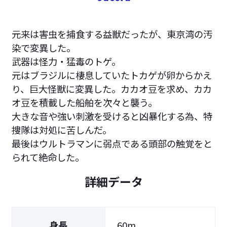
元来は害虫を捕食する益獣だったが、東京湾の汚
染で変異した。
武器は怪力・猛毒のトゲ。
元はブラジルに棲息していたトカゲが卵からかえ
り、巨大怪獣に変異した。カカオ豆を求め、カカ
オ豆を積載した船舶を次々と襲う。
大きな音や強い刺激を受けると凶暴化する為、特
捜隊は対処に苦しんだ。
最後はウルトラマンに弱点である頭部の触覚をと
られて絶命した。
詳細データ
身長
60m