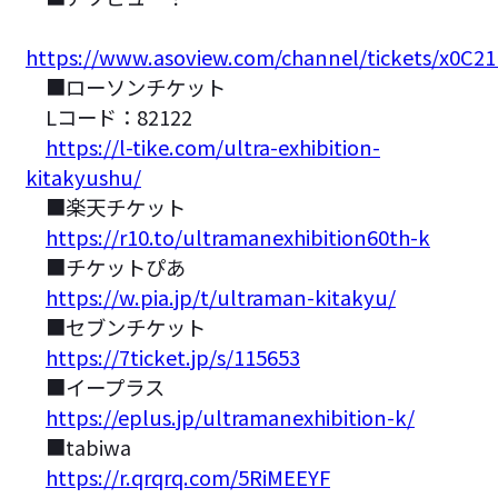
https://www.asoview.com/channel/tickets/x0C21
■ローソンチケット
Lコード：82122
https://l-tike.com/ultra-exhibition-
kitakyushu/
■楽天チケット
https://r10.to/ultramanexhibition60th-k
■チケットぴあ
https://w.pia.jp/t/ultraman-kitakyu/
■セブンチケット
https://7ticket.jp/s/115653
■イープラス
https://eplus.jp/ultramanexhibition-k/
■tabiwa
https://r.qrqrq.com/5RiMEEYF