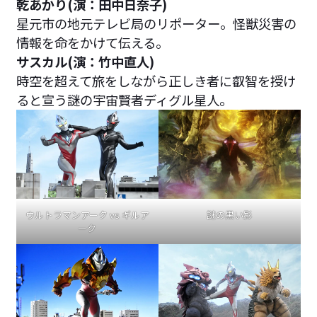
乾あかり(演：田中日奈子)
星元市の地元テレビ局のリポーター。怪獣災害の
情報を命をかけて伝える。
サスカル(演：竹中直人)
時空を超えて旅をしながら正しき者に叡智を授け
ると宣う謎の宇宙賢者ディグル星人。
ウルトラマンアーク vs ギルア
謎の黒い影
ーク