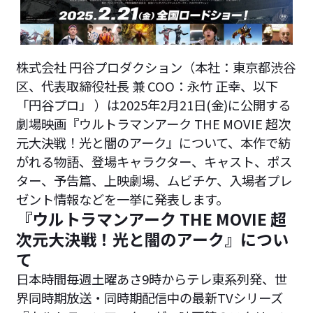
株式会社 円谷プロダクション（本社：東京都渋谷
区、代表取締役社長 兼 COO：永竹 正幸、以下
「円谷プロ」 ）は2025年2月21日(金)に公開する
劇場映画『ウルトラマンアーク THE MOVIE 超次
元大決戦！光と闇のアーク』について、本作で紡
がれる物語、登場キャラクター、キャスト、ポス
ター、予告篇、上映劇場、ムビチケ、入場者プレ
ゼント情報などを一挙に発表します。
『ウルトラマンアーク THE MOVIE 超
次元大決戦！光と闇のアーク』につい
て
日本時間毎週土曜あさ9時からテレ東系列発、世
界同時期放送・同時期配信中の最新TVシリーズ