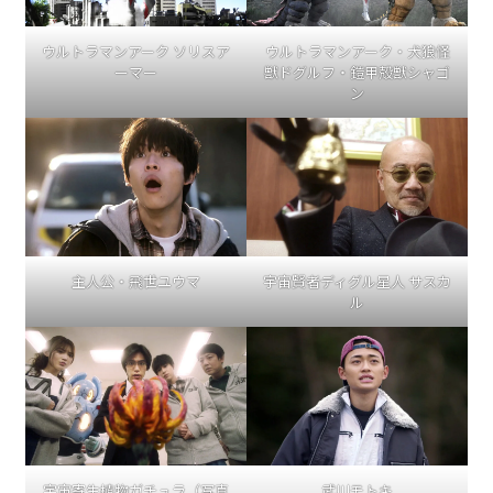
ウルトラマンアーク ソリスア
ウルトラマンアーク・犬狼怪
ーマー
獣ドグルフ・鎧甲殻獣シャゴ
ン
主人公・飛世ユウマ
宇宙賢者ディグル星人 サスカ
ル
宇宙寄生植物ガチュラ（写真
武川モトキ