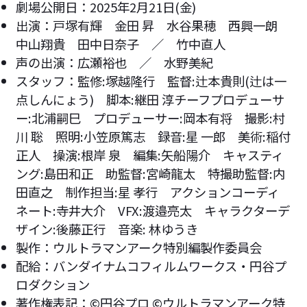
劇場公開日：2025年2月21日(金)
出演：戸塚有輝 金田 昇 水谷果穂 西興一朗
中山翔貴 田中日奈子 ／ 竹中直人
声の出演：広瀬裕也 ／ 水野美紀
スタッフ：監修:塚越隆行 監督:辻本貴則(辻は一
点しんにょう) 脚本:継田 淳チーフプロデューサ
ー:北浦嗣巳 プロデューサー:岡本有将 撮影:村
川 聡 照明:小笠原篤志 録音:星 一郎 美術:稲付
正人 操演:根岸 泉 編集:矢船陽介 キャスティ
ング:島田和正 助監督:宮崎龍太 特撮助監督:内
田直之 制作担当:星 孝行 アクションコーディ
ネート:寺井大介 VFX:渡邉亮太 キャラクターデ
ザイン:後藤正行 音楽: 林ゆうき
製作：ウルトラマンアーク特別編製作委員会
配給：バンダイナムコフィルムワークス・円谷プ
ロダクション
著作権表記：©円谷プロ ©ウルトラマンアーク特