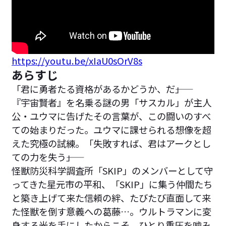
https://youtu.be/xIaU0sOrV8s
あらすじ
「君に勇者たる資格があるかどうか、だ――」
『宇宙賢者』を名乗る謎の男「サスカル」が主人
公・ユウマに告げたその言葉が、この闘いのすべ
ての始まりだった。ユウマに課せられる想像を超
えた究極の試練。「失敗すれば、君はアークとし
ての力を失う――」
怪獣防災科学調査所「SKIP」のメンバーとして守
ってきた星元市の平和、「SKIP」に集う仲間たち
と築き上げて来た信頼の絆、たびたび直面して来
た怪獣を倒す意義への葛藤…。ウルトラマンに変
身する光を手にしたからこそ、ひとり重圧を噛み