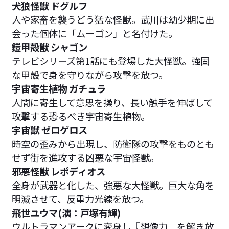
犬狼怪獣 ドグルフ
人や家畜を襲うどう猛な怪獣。武川は幼少期に出
会った個体に「ムーゴン」と名付けた。
鎧甲殻獣 シャゴン
テレビシリーズ第1話にも登場した大怪獣。強固
な甲殻で身を守りながら攻撃を放つ。
宇宙寄生植物 ガチュラ
人間に寄生して意思を操り、長い触手を伸ばして
攻撃する恐るべき宇宙寄生植物。
宇宙獣 ゼロゲロス
時空の歪みから出現し、防衛隊の攻撃をものとも
せず街を進攻する凶悪な宇宙怪獣。
邪悪怪獣 レポディオス
全身が武器と化した、強悪な大怪獣。巨大な角を
明滅させて、反重力光線を放つ。
飛世ユウマ(演：戸塚有輝)
ウルトラマンアークに変身し『想像力』を解き放