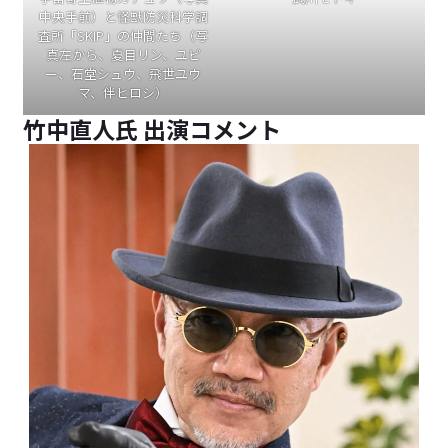
中央手前）と怪獣防災科学調
査所「SKIP」の仲間たち（写
真左から、夏目リン、ユピ
ー、石堂シュウ、飛世ユウ
マ、伴ヒロシ）
竹中直人氏 出演コメント