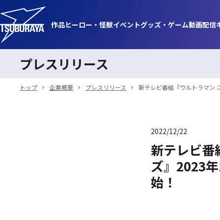
作品
ヒーロー・
怪獣
イベント
グッズ・
ゲーム
動画
配信
プレスリリース
トップ
企業概要
プレスリリース
新テレビ番組『ウルトラマン ニ
2022/12/22
新テレビ番
ズ』2023
始！