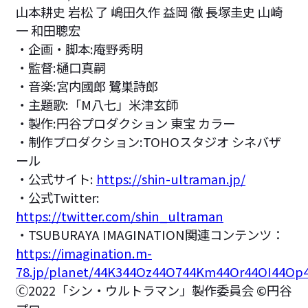
山本耕史 岩松 了 嶋田久作 益岡 徹 長塚圭史 山崎
一 和田聰宏
・企画・脚本:庵野秀明
・監督:樋口真嗣
・音楽:宮内國郎 鷺巣詩郎
・主題歌:「M八七」米津玄師
・製作:円谷プロダクション 東宝 カラー
・制作プロダクション:TOHOスタジオ シネバザ
ール
・公式サイト:
https://shin-ultraman.jp/
・公式Twitter:
https://twitter.com/shin_ultraman
・TSUBURAYA IMAGINATION関連コンテンツ：
https://imagination.m-
78.jp/planet/44K344Oz44O744Km44Or44OI44Op
Ⓒ2022「シン・ウルトラマン」製作委員会 ©️円谷