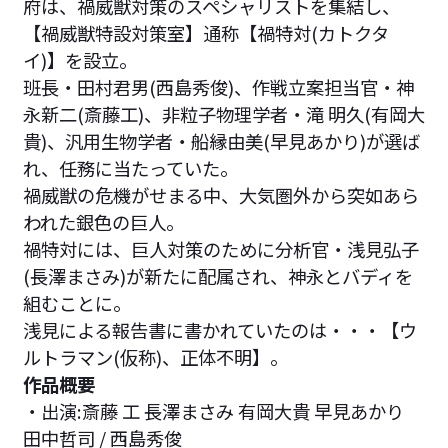
府は、禍威獣対策のスペシャリストを集結し、
【禍威獣特設対策室】通称【禍特対(カトクタ
イ)】を設立。
班長・田村君男(西島秀俊)、作戦立案担当官・神
永新二(斎藤工)、非粒子物理学者・滝 明久(有岡大
貴)、汎用生物学者・船縁由美(早見あかり)が選ば
れ、任務に当たっていた。
禍威獣の危機がせまる中、大気圏外から突如あら
われた銀色の巨人。
禍特対には、巨人対策のために分析官・浅見弘子
(長澤まさみ)が新たに配属され、神永とバディを
組むことに。
浅見による報告書に書かれていたのは・・・【ウ
ルトラマン(仮称)、正体不明】。
作品概要
・出演:斎藤 工 長澤まさみ 有岡大貴 早見あかり
田中哲司 / 西島秀俊