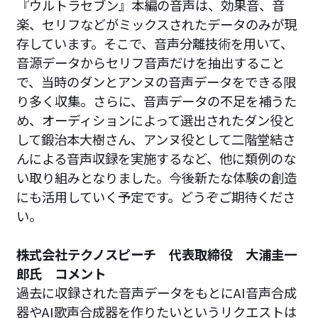
『ウルトラセブン』本編の音声は、効果音、音
楽、セリフなどがミックスされたデータのみが現
存しています。そこで、音声分離技術を用いて、
音源データからセリフ音声だけを抽出すること
で、当時のダンとアンヌの音声データをできる限
り多く収集。さらに、音声データの不足を補うた
め、オーディションによって選出されたダン役と
して鍛治本大樹さん、アンヌ役として二階堂結さ
んによる音声収録を実施するなど、他に類例のな
い取り組みとなりました。今後新たな体験の創造
にも活用していく予定です。どうぞご期待くださ
い。
株式会社テクノスピーチ 代表取締役 大浦圭一
郎氏 コメント
過去に収録された音声データをもとにAI音声合成
器やAI歌声合成器を作りたいというリクエストは