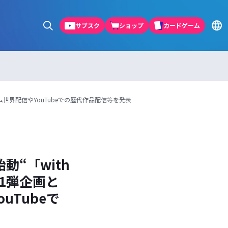
サブスク
ショップ
カードゲーム
世界配信やYouTubeでの歴代作品配信等を発表
“「with
1弾企画と
Tubeで