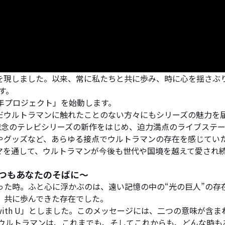
の姿を現しました。以来、常に私たちと共に歩み、時に心を揺さ
す。
年プロジェクト」を始動します。
だウルトラマンに触れたことのない方々にもシリーズの魅力を
年記念のテレビシリーズの新作をはじめ、迫力満点のライブステ
やグッズなど、あらゆる接点でウルトラマンの存在を感じてい
マを通して、ウルトラマンが今後も世代や国境を越えて愛され
いつもあなたのそばに～
った時。ふと心に浮かぶのは、遠い記憶の中の“光の巨人”の存
、共に歩んできた存在でした。
ith U」としました。このメッセージには、二つの意味が含ま
」。ウルトラマンは、これまでも、そしてこれからも、どんな時