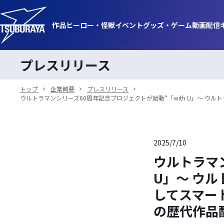
作品
ヒーロー・
怪獣
イベント
グッズ・
ゲーム
動画
配信
プレスリリース
トップ
企業概要
プレスリリース
ウルトラマンシリーズ60周年記念プロジェクトが始動“「with U」～ ウ
2025/7/10
ウルトラマン
U」～ ウ
してスマー
の歴代作品