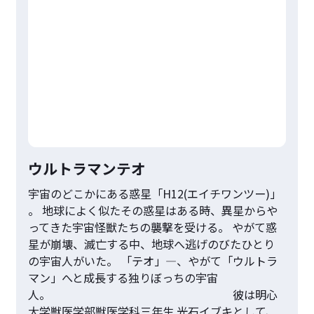
ウルトラマンテオ
宇宙のどこかにある惑星「H12(エイチワンツー)」
。 地球によく似たその惑星はある時、異星からや
ってきた宇宙怪獣たちの襲撃を受ける。 やがて惑
星が崩壊、滅亡する中、地球へ逃げのびたひとり
の宇宙⼈がいた。 「テオ」―、やがて「ウルトラ
マン」へと成⻑する独りぼっちの宇宙
⼈。 彼は明⼼
⼤学獣医学部獣医学科三年⽣ 光⽯イブキとして、