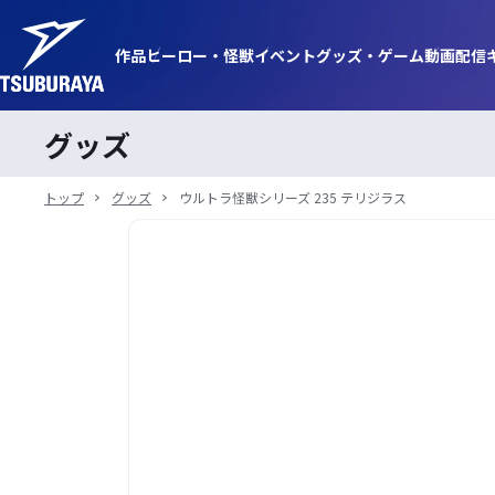
作品
ヒーロー・
怪獣
イベント
グッズ・
ゲーム
動画
配信
グッズ
トップ
グッズ
ウルトラ怪獣シリーズ 235 テリジラス