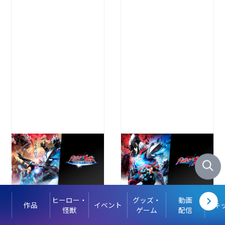
ヒーロー・
グッズ・
動画
作品
イベント
キ
怪獣
ゲーム
配信