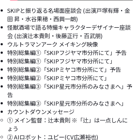
SKIPと振り返る名場面座談会 (出演戸塚有輝・金
田 昇・水谷果穂・西興一朗)
怪獣酒場で語る特撮キャラクターデザイナー座談
会 (出演辻本貴則・後藤正行・百武朋)
ウルトラマンアーク メイキング映像
特別総集編①「SKIPフジヤマ市分所にて」予告
特別総集編①「SKIPフジヤマ市分所にて」
特別総集編②「SKIPミヤコ市分所にて」予告
特別総集編②「SKIPミヤコ市分所にて」
特別総集編③「SKIP星元市分所のみなさまへ」予
告
特別総集編③「SKIP星元市分所のみなさまへ」
カウントダウンメッセージ
① メイン監督：辻本貴則 ※「辻」は一点しんに
ょう
② AIロボット：ユピー(CV広瀬裕也)