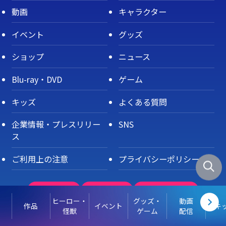
動画
キャラクター
イベント
グッズ
ショップ
ニュース
Blu-ray・DVD
ゲーム
キッズ
よくある質問
企業情報・プレスリリー
SNS
ス
ご利用上の注意
プライバシーポリシー
サブスク
ショップ
カードゲーム
ヒーロー・
グッズ・
動画
作品
イベント
キ
怪獣
ゲーム
配信