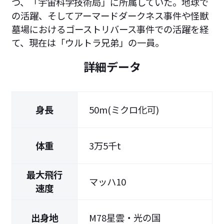
つ、「宇宙科学技術局」に所属していた。地球で
の活躍、そしてアーマードダークネス事件や怪獣
墓場におけるゴーストリバース事件での活躍を経
て、現在は「ウルトラ兄弟」の一員。
詳細データ
身長
50m(ミクロ化可)
体重
3万5千t
最大飛行
マッハ10
速度
出身地
M78星雲・光の国