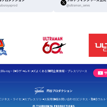
uburayaprod
@ultraman_series
ス
Blu-ray・DVD
ゲーム
キッズ
よくある質問
企業情報・プレスリリース
円谷プロダクション
ビジネス・ライセンス
プレスリリース
採用情報
お問い合わせ(ビジネス・取材)
ウルト
© TSUBURAYA PRODUCTIONS