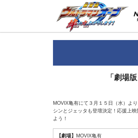
「劇場版
MOVIX亀有にて３月１５日（水）よ
シンとジェッタも登壇決定！応援上映
よう！
【劇場】
MOVIX亀有