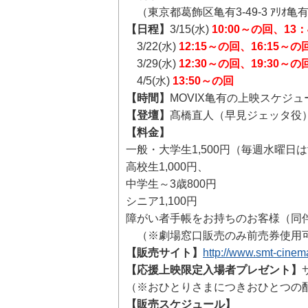
（東京都葛飾区亀有3-49-3 ｱﾘｵ亀有ｱﾘｵ
【日程】
3/15(水)
10:00～の回、13
3/22(水)
12:15～の回、16:15～の
3/29(水)
12:30～の回、19:30～の
4/5(水)
13:50～の回
【時間】
MOVIX亀有の上映スケジ
【登壇】
髙橋直人（早見ジェッタ役
【料金】
一般・大学生1,500円（毎週水曜日は
高校生1,000円、
中学生～3歳800円
シニア1,100円
障がい者手帳をお持ちのお客様（同伴
（※劇場窓口販売のみ前売券使用
【販売サイト】
http://www.smt-cinem
【応援上映限定入場者プレゼント】
（※おひとりさまにつきおひとつの
【販売スケジュール】