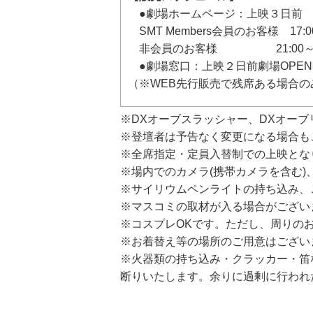
●劇場ホームページ：上映３日前
SMT Members会員のお客様 17:0
非会員のお客様 21:00
●劇場窓口：上映２日前劇場OPE
（※WEB先行販売で残席ある場合の
※DXオーブスラッシャー、DXオー
※登壇者は予告なく変更になる場合も
※全席指定・定員入替制での上映とな
※場内でのカメラ(携帯カメラを含む
※サイリウムペンライトの持ち込み、
※マスコミの取材が入る場合がござい
※コスプレOKです。ただし、周りの
※お着替え等の場所のご用意はござい
※火器類の持ち込み・クラッカー・笛
断りいたします。余りに過剰に行われ