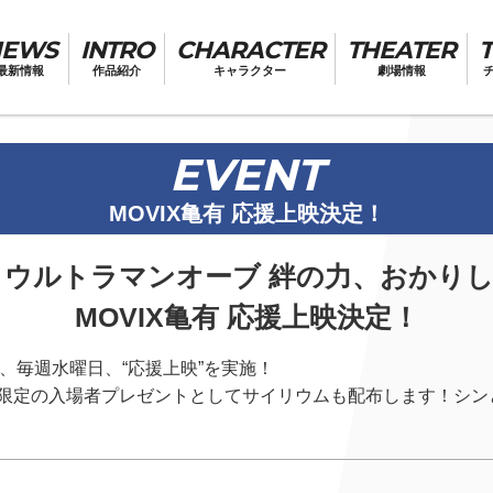
NEWS
INTRO
CHARACTER
THEATER
T
最新情報
作品紹介
キャラクター
劇場情報
EVENT
MOVIX亀有 応援上映決定！
 ウルトラマンオーブ 絆の力、おかり
MOVIX亀有 応援上映決定！
り、毎週水曜日、“応援上映”を実施！
限定の入場者プレゼントとしてサイリウムも配布します！シン