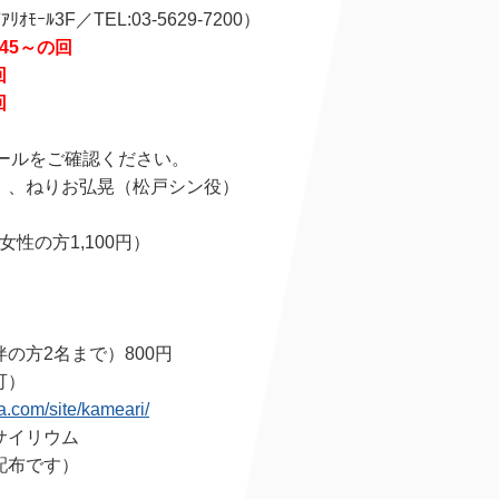
ﾓｰﾙ3F／TEL:03-5629-7200）
：45～の回
回
回
ュールをご確認ください。
）、ねりお弘晃（松戸シン役）
女性の方1,100円）
の方2名まで）800円
可）
a.com/site/kameari/
サイリウム
配布です）