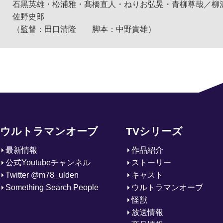
石黒英雄・松浦雅・髙橋直人・ねりお弘晃・青柳尊哉／柳
佐野史郎
（監督：田口清隆 脚本：中野貴雄）
ウルトラマンオーブ
TVシリーズ
最新情報
作品紹介
公式Youtubeチャンネル
ストーリー
Twitter @m78_ulden
キャスト
Something Search People
ウルトラマンオーブ
怪獣
放送情報