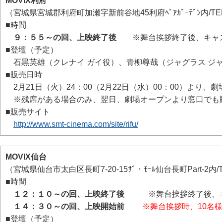
MOVIX利府
（宮城県宮城郡利府町加瀬字新前谷地45利府ﾍﾟｱｶﾞｰﾃﾞﾝ内/TEL:0
■時間
９：５５～の回、上映終了後
※舞台挨拶終了後、キャス
■登壇（予定）
石黒英雄（クレナイ ガイ役）、青柳尊哉（ジャグラス ジ
■販売日時
2月21日（火）24：00（2月22日（水）00：00）より、
※残席がある場合のみ、翌日、劇場オープンより窓口でも
■販売サイト
http://www.smt-cinema.com/site/rifu/
MOVIX仙台
（宮城県仙台市太白区長町7-20-15ｻﾞ・ﾓｰﾙ仙台長町Part-2内/TEL
■時間
１２：１０～の回、上映終了後
※舞台挨拶終了後、キャ
１４：３０～の回、上映開始前
※舞台挨拶時、10名
■登壇（予定）