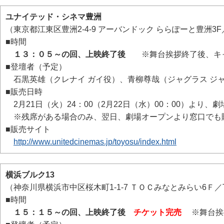
ユナイテッド・シネマ豊洲
（東京都江東区豊洲2-4-9 アーバンドック ららぽーと豊洲3F／TE
■時間
１３：０５～の回、上映終了後
※舞台挨拶終了後、キャ
■登壇者（予定）
石黒英雄（クレナイ ガイ役）、青柳尊哉（ジャグラス ジ
■販売日時
2月21日（火）24：00（2月22日（水）00：00）より、
※残席がある場合のみ、翌日、劇場オープンより窓口でも
■販売サイト
http://www.unitedcinemas.jp/toyosu/index.html
横浜ブルク13
（神奈川県横浜市中区桜木町1-1-7 ＴＯＣみなとみらい6Ｆ／TEL：
■時間
１５：１５～の回、上映終了後
チケット完売
※舞台挨拶