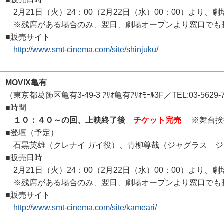
2月21日（火）24：00（2月22日（水）00：00）より、
※残席がある場合のみ、翌日、劇場オープンより窓口でも
■販売サイト
http://www.smt-cinema.com/site/shinjuku/
MOVIX亀有
（東京都葛飾区亀有3-49-3 ｱﾘｵ亀有ｱﾘｵﾓｰﾙ3F／TEL:03-5629-
■時間
１０：４０～の回、上映終了後
チケット完売
※舞台挨拶
■登壇（予定）
石黒英雄（クレナイ ガイ役）、青柳尊哉（ジャグラス ジ
■販売日時
2月21日（火）24：00（2月22日（水）00：00）より、
※残席がある場合のみ、翌日、劇場オープンより窓口でも
■販売サイト
http://www.smt-cinema.com/site/kameari/