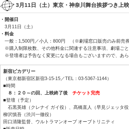
3月11日（土）東京・神奈川舞台挨拶つき上
・開催日
3月11日（土）
・料金
一般：1,500円／小人：800円 （※劇場窓口販売のみ前売
※購入制限枚数、その他料金に関連する注意事項、劇場ごと
※登壇者は予告なく変更になる場合もございますので、あら
新宿ピカデリー
（東京都新宿区新宿3-15-15／TEL：03-5367-1144）
■時間
８：２０～の回、上映終了後
チケット完売
■登壇（予定）
石黒英雄（クレナイ ガイ役）、髙橋直人（早見ジェッタ役
柳沢慎吾（渋川一徹役）
田口清隆監督、ウルトラマンオーブ オーブトリニティ
■販売日時