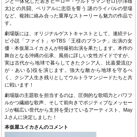
ンと一体化した若きヒーロー・ウルトラマンゼロ(小澤雄
太)との共闘、ベリアルに忠臣を誓う 謎のライバルの登場
など、複雑に絡み合った重厚なストーリーも魅力の作品で
す。
劇場版には、オリジナルゲストキャストとして、連続テレ
ビ小説「ファイト」やTBS「王様のブランチ」出演の女
優・本仮屋ユイカさんが特撮初出演を果たします。本作の
舞台となる沖縄の伝承、風俗に詳しい女性ガイドですが、
実は古代から地球で暮らしてきたクシア人、比嘉愛流(ひ
が・あいる)役を演じます。強大な敵から地球を守るべ
く、クシア人生き残りとしてウルトラマンジードたちと共
に戦います！
劇場版の主題歌を担当するのは、圧倒的な歌唱力とパワフ
ルかつ繊細な歌声、そして前向きでポジティブなメッセー
ジが幅広い世代から支持を受けているアーティスト、May
J.さんに決定しました！
本仮屋ユイカさんのコメント