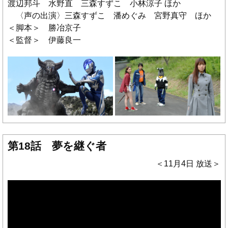
渡辺邦斗 水野直 三森すずこ 小林涼子 ほか
〈声の出演〉三森すずこ 潘めぐみ 宮野真守 ほか
＜脚本＞ 勝冶京子
＜監督＞ 伊藤良一
第18話 夢を継ぐ者
＜11月4日 放送＞