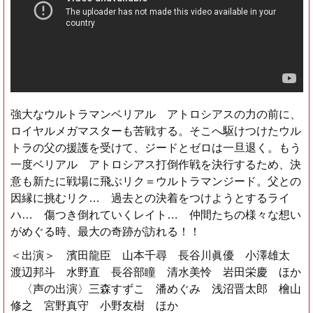
強大なウルトラマンベリアル アトロシアスの力の前に、
ロイヤルメガマスターも苦戦する。そこへ駆けつけたウル
トラの父の援護を受けて、ジードとゼロは一旦退く。もう
一度ベリアル アトロシアス打倒作戦を決行するため、決
意も新たに戦場に飛ぶリク＝ウルトラマンジード。父との
因縁に挑むリク… 過去との決着をつけようとするライ
ハ… 傷つき倒れていくレイト… 仲間たちの様々な想い
がめぐる時、最大の奇跡が訪れる！！
＜出演＞ 濱田龍臣 山本千尋 長谷川眞優 小澤雄太
渡辺邦斗 水野直 長谷部瞳 清水美怜 岩田栄慶 ほか
〈声の出演〉三森すずこ 潘めぐみ 浅沼晋太郎 檜山
修之 宮野真守 小野友樹 ほか