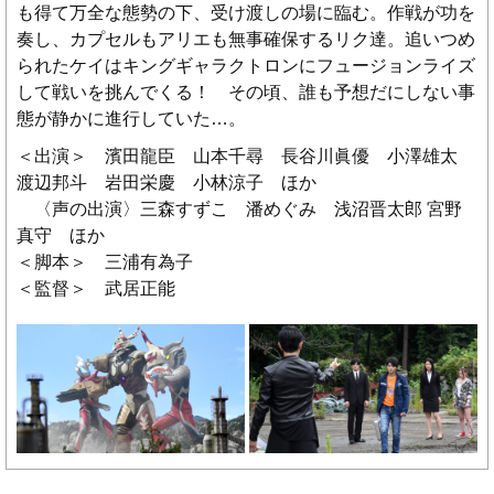
も得て万全な態勢の下、受け渡しの場に臨む。作戦が功を
奏し、カプセルもアリエも無事確保するリク達。追いつめ
られたケイはキングギャラクトロンにフュージョンライズ
して戦いを挑んでくる！ その頃、誰も予想だにしない事
態が静かに進行していた…。
＜出演＞ 濱田龍臣 山本千尋 長谷川眞優 小澤雄太
渡辺邦斗 岩田栄慶 小林涼子 ほか
〈声の出演〉三森すずこ 潘めぐみ 浅沼晋太郎 宮野
真守 ほか
＜脚本＞ 三浦有為子
＜監督＞ 武居正能