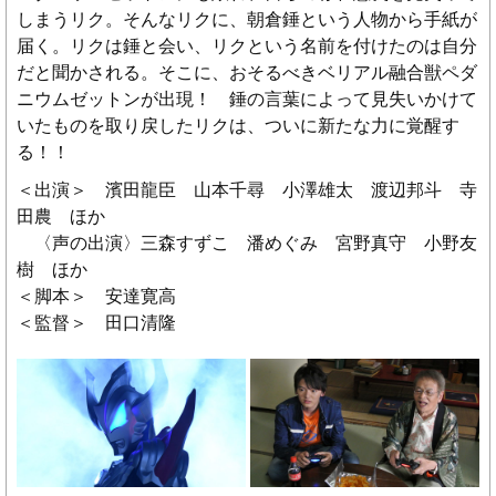
しまうリク。そんなリクに、朝倉錘という人物から手紙が
届く。リクは錘と会い、リクという名前を付けたのは自分
だと聞かされる。そこに、おそるべきベリアル融合獣ペダ
ニウムゼットンが出現！ 錘の言葉によって見失いかけて
いたものを取り戻したリクは、ついに新たな力に覚醒す
る！！
＜出演＞ 濱田龍臣 山本千尋 小澤雄太 渡辺邦斗 寺
田農 ほか
〈声の出演〉三森すずこ 潘めぐみ 宮野真守 小野友
樹 ほか
＜脚本＞ 安達寛高
＜監督＞ 田口清隆