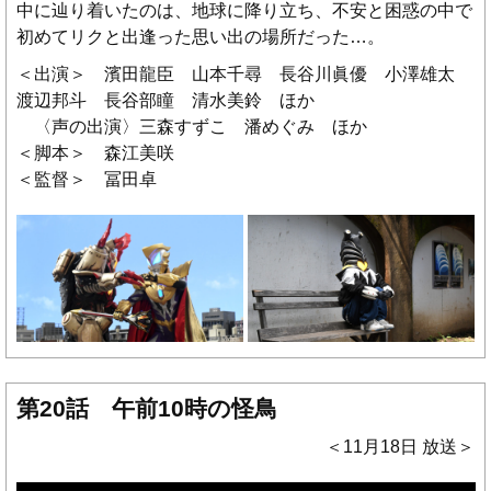
中に辿り着いたのは、地球に降り立ち、不安と困惑の中で
初めてリクと出逢った思い出の場所だった…。
＜出演＞ 濱田龍臣 山本千尋 長谷川眞優 小澤雄太
渡辺邦斗 長谷部瞳 清水美鈴 ほか
〈声の出演〉三森すずこ 潘めぐみ ほか
＜脚本＞ 森江美咲
＜監督＞ 冨田卓
第20話 午前10時の怪鳥
＜11月18日 放送＞