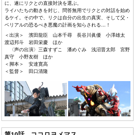
に、遂にリクとの直接対決を選ぶ。
ライハたちの動きを封じ、問答無用でリクとの対話を始め
るケイ。その中で、リクは自分の出生の真実、そして父・
ベリアルの恐るべき悪魔の計画を知らされる…！
＜出演＞ 濱田龍臣 山本千尋 長谷川眞優 小澤雄太
渡辺邦斗 岩田栄慶 ほか
〈声の出演〉三森すずこ 潘めぐみ 浅沼晋太郎 宮野
真守 小野友樹 ほか
＜脚本＞ 安達寛高
＜監督＞ 田口清隆
第10話 ココロヨメマス