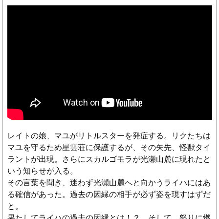
レイトの娘、マユがリトルスターを発症する。リクたちは
マユを守るため星雲荘に保護するが、その矢先、怪獣タイ
ラントが出現。さらにスカルゴモラが光瀬山麓に現れたと
いう知らせが入る。
その言葉を聞き、迷わず光瀬山麓へと向かうライハにはあ
る確信があった。過去の因縁の相手が必ず姿を現すはずだ
と。
果たしてライハの過去の因縁とは！？ そして、怒りに燃