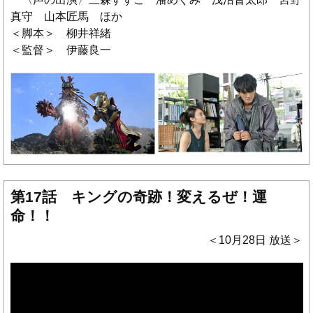
真守 山本匠馬 ほか
＜脚本＞ 柳井祥緒
＜監督＞ 伊藤良一
第17話 キングの奇跡！変えるぜ！運
命！！
＜10月28日 放送＞