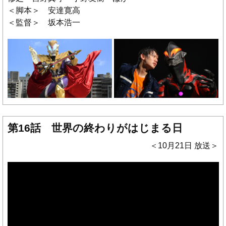
＜脚本＞ 安達寛高
＜監督＞ 坂本浩一
第16話 世界の終わりがはじまる日
＜10月21日 放送＞