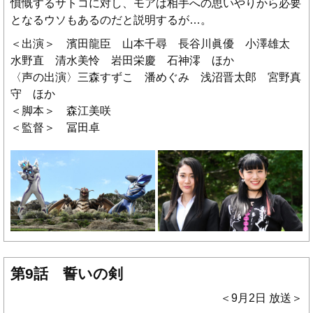
憤慨するサトコに対し、モアは相手への思いやりから必要
となるウソもあるのだと説明するが…。
＜出演＞ 濱田龍臣 山本千尋 長谷川眞優 小澤雄太
水野直 清水美怜 岩田栄慶 石神澪 ほか
〈声の出演〉三森すずこ 潘めぐみ 浅沼晋太郎 宮野真
守 ほか
＜脚本＞ 森江美咲
＜監督＞ 冨田卓
第9話 誓いの剣
＜9月2日 放送＞