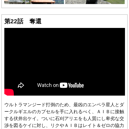
第22話 奪還
ウルトラマンジード打倒のため、最凶のエンペラ星人とダ
ークルギエルのカプセルを手に入れるべく、ＡＩＢに接触
する伏井出ケイ。ついに石刈アリエをも人質にし卑劣な交
渉を図るケイに対し、リクやＡＩＢはレイト＆ゼロの協力