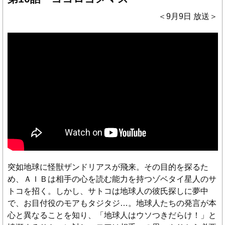
＜9月9日 放送＞
突如地球に怪獣ザンドリアスが飛来。その目的を探るた
め、ＡＩＢは相手の心を読む能力を持つゾベタイ星人のサ
トコを招く。しかし、サトコは地球人の彼氏探しに夢中
で、お目付役のモアもタジタジ…。地球人たちの発言が本
心と異なることを知り、「地球人はウソつきだらけ！」と