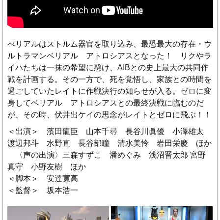
べリアルはストルム器官を取り込み、最恐最大の存在・ウ
ルトラマンベリアル アトロシアスとなった！ リクやラ
イハたちは一抹の希望に懸け、AIBとの史上最大の共同作
戦を計画する。その一方で、死を覚悟し、家族との時間を
過ごしていたレイトに作戦決行の知らせが入る。ゼロに変
身してベリアル アトロシアスとの最終決戦に臨むのだ
が、その時、伏井出ケイの思念がレイトとゼロに飛ぶ！！
＜出演＞ 濱田龍臣 山本千尋 長谷川眞優 小澤雄太
渡辺邦斗 水野直 長谷部瞳 清水美怜 岩田栄慶 ほか
〈声の出演〉三森すずこ 潘めぐみ 浅沼晋太郎 宮野
真守 小野友樹 ほか
＜脚本＞ 安達寛高
＜監督＞ 坂本浩一