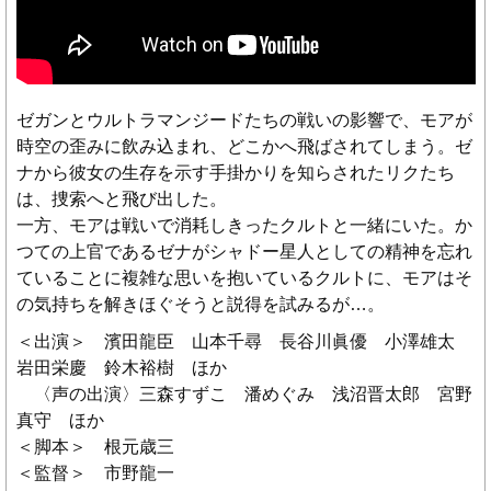
ゼガンとウルトラマンジードたちの戦いの影響で、モアが
時空の歪みに飲み込まれ、どこかへ飛ばされてしまう。ゼ
ナから彼女の生存を示す手掛かりを知らされたリクたち
は、捜索へと飛び出した。
一方、モアは戦いで消耗しきったクルトと一緒にいた。か
つての上官であるゼナがシャドー星人としての精神を忘れ
ていることに複雑な思いを抱いているクルトに、モアはそ
の気持ちを解きほぐそうと説得を試みるが…。
＜出演＞ 濱田龍臣 山本千尋 長谷川眞優 小澤雄太
岩田栄慶 鈴木裕樹 ほか
〈声の出演〉三森すずこ 潘めぐみ 浅沼晋太郎 宮野
真守 ほか
＜脚本＞ 根元歳三
＜監督＞ 市野龍一