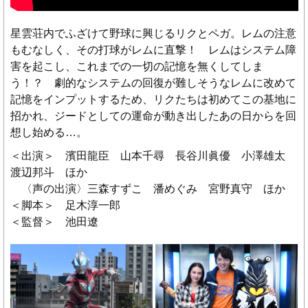
星雲荘内でふざけて野球に興じるリクとペガ。レムの注意
もむなしく、その打球がレムに直撃！ レムはシステム障
害を起こし、これまでの一切の記憶を無くしてしま
う！？ 劇的なシステムの回復が難しそうなレムに改めて
記憶をインプットするため、リクたちは初めてこの基地に
招かれ、ジードとしての運命が動き出したあの日からを回
想し始める…。
＜出演＞ 濱田龍臣 山本千尋 長谷川眞優 小澤雄太
渡辺邦斗 ほか
〈声の出演〉三森すずこ 潘めぐみ 宮野真守 ほか
＜脚本＞ 足木淳一郎
＜監督＞ 池田遼