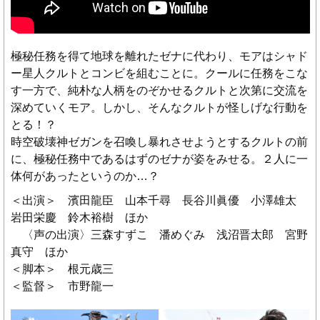
極秘任務を得て地球を離れたゼナに代わり、モアはシャド
ー星人クルトとコンビを組むことに。クールに任務をこな
す一方で、純朴な人柄をのぞかせるクルトと次第に交流を
深めていくモア。しかし、そんなクルトが怪しげな行動を
とる！？
時空破壊神ゼガンを召喚し暴れさせようとするクルトの前
に、極秘任務中であるはずのゼナが姿をみせる。２人に一
体何があったというのか…？
＜出演＞ 濱田龍臣 山本千尋 長谷川眞優 小澤雄太
岩田栄慶 鈴木裕樹 ほか
〈声の出演〉三森すずこ 潘めぐみ 浅沼晋太郎 宮野
真守 ほか
＜脚本＞ 根元歳三
＜監督＞ 市野龍一