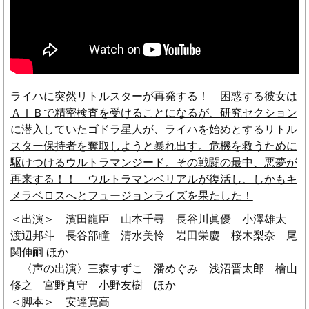
ライハに突然リトルスターが再発する！ 困惑する彼女は
ＡＩＢで精密検査を受けることになるが、研究セクション
に潜入していたゴドラ星人が、ライハを始めとするリトル
スター保持者を奪取しようと暴れ出す。危機を救うために
駆けつけるウルトラマンジード。その戦闘の最中、悪夢が
再来する！！ ウルトラマンベリアルが復活し、しかもキ
メラベロスへとフュージョンライズを果たした！
＜出演＞ 濱田龍臣 山本千尋 長谷川眞優 小澤雄太
渡辺邦斗 長谷部瞳 清水美怜 岩田栄慶 桜木梨奈 尾
関伸嗣 ほか
〈声の出演〉三森すずこ 潘めぐみ 浅沼晋太郎 檜山
修之 宮野真守 小野友樹 ほか
＜脚本＞ 安達寛高