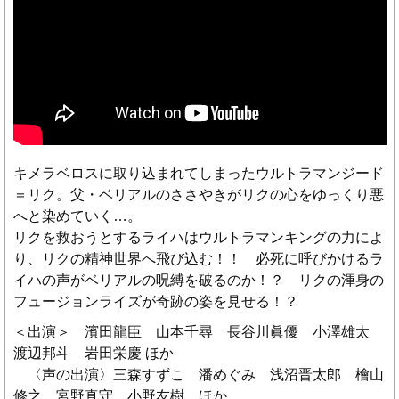
キメラベロスに取り込まれてしまったウルトラマンジード
＝リク。父・ベリアルのささやきがリクの心をゆっくり悪
へと染めていく…。
リクを救おうとするライハはウルトラマンキングの力によ
り、リクの精神世界へ飛び込む！！ 必死に呼びかけるラ
イハの声がベリアルの呪縛を破るのか！？ リクの渾身の
フュージョンライズが奇跡の姿を見せる！？
＜出演＞ 濱田龍臣 山本千尋 長谷川眞優 小澤雄太
渡辺邦斗 岩田栄慶 ほか
〈声の出演〉三森すずこ 潘めぐみ 浅沼晋太郎 檜山
修之 宮野真守 小野友樹 ほか