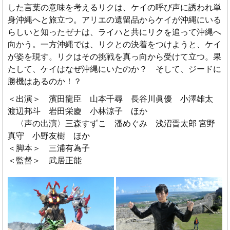
した言葉の意味を考えるリクは、ケイの呼び声に誘われ単
身沖縄へと旅立つ。アリエの遺留品からケイが沖縄にいる
らしいと知ったゼナは、ライハと共にリクを追って沖縄へ
向かう。一方沖縄では、リクとの決着をつけようと、ケイ
が姿を現す。リクはその挑戦を真っ向から受けて立つ。果
たして、ケイはなぜ沖縄にいたのか？ そして、ジードに
勝機はあるのか！？
＜出演＞ 濱田龍臣 山本千尋 長谷川眞優 小澤雄太
渡辺邦斗 岩田栄慶 小林涼子 ほか
〈声の出演〉三森すずこ 潘めぐみ 浅沼晋太郎 宮野
真守 小野友樹 ほか
＜脚本＞ 三浦有為子
＜監督＞ 武居正能