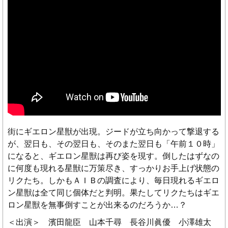
街にギエロン星獣が出現。ジードが立ち向かって撃退する
が、翌日も、その翌日も、そのまた翌日も「午前１０時」
になると、ギエロン星獣は再び姿を現す。倒したはずなの
に何度も現れる星獣に万策尽き、すっかりお手上げ状態の
リクたち。しかもＡＩＢの調査により、毎日現れるギエロ
ン星獣は全て同じ個体だと判明。果たしてリクたちはギエ
ロン星獣を無事倒すことが出来るのだろうか…？
＜出演＞ 濱田龍臣 山本千尋 長谷川眞優 小澤雄太