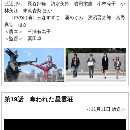
渡辺邦斗 長谷部瞳 清水美鈴 岩田栄慶 小林涼子 小
林美江 未浜杏梨 ほか
〈声の出演〉三森すずこ 潘めぐみ 浅沼晋太郎 宮野
真守 ほか
＜脚本＞ 三浦有為子
＜監督＞ 冨田卓
第19話 奪われた星雲荘
＜11月11日 放送＞