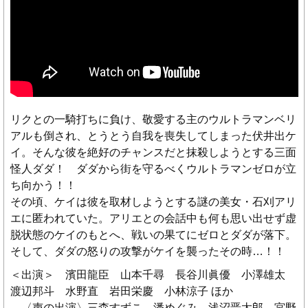
リクとの一騎打ちに負け、敬愛する主のウルトラマンベリ
アルも倒され、とうとう自我を喪失してしまった伏井出ケ
イ。そんな彼を絶好のチャンスだと抹殺しようとする三面
怪人ダダ！ ダダから街を守るべくウルトラマンゼロが立
ち向かう！！
その頃、ケイは彼を取材しようとする謎の美女・石刈アリ
エに匿われていた。アリエとの会話中も何も思い出せず虚
脱状態のケイのもとへ、戦いの果てにゼロとダダが落下。
そして、ダダの怒りの攻撃がケイを襲ったその時…！！
＜出演＞ 濱田龍臣 山本千尋 長谷川眞優 小澤雄太
渡辺邦斗 水野直 岩田栄慶 小林涼子 ほか
〈声の出演〉三森すずこ 潘めぐみ 浅沼晋太郎 宮野