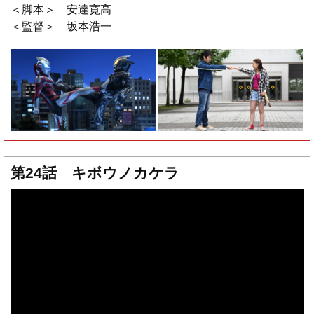
＜脚本＞ 安達寛高
＜監督＞ 坂本浩一
第24話 キボウノカケラ