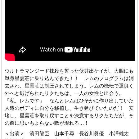
ウルトラマンジード抹殺を誓った伏井出ケイが、大胆にも
単身星雲荘に乗り込んできた！！ レムのプログラムは消
去され、星雲荘は制圧されてしまう。レムの機転で運良く
外へと逃げられたリクたちは、一人の女性と出会う。
「私、レムです」 なんとレムはひそかに作り出していた
人造のボディに自分を移植し、生き延びていたのだ！ 安
堵し、星雲荘を取り戻すことを決意するリクたちだが、そ
の前に思いもよらない敵が現れる…！
＜出演＞ 濱田龍臣 山本千尋 長谷川眞優 小澤雄太