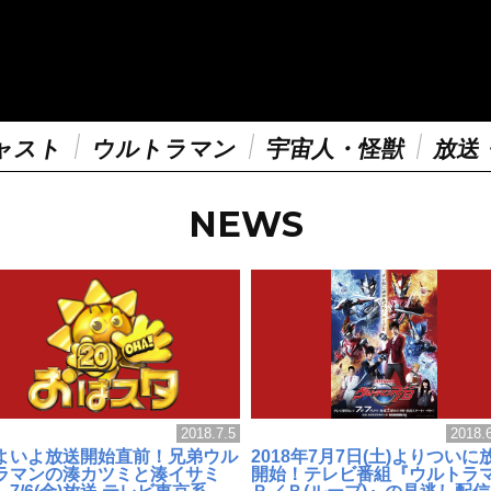
ャスト
ウルトラマン
宇宙人・怪獣
放送
NEWS
2018.7.5
2018.
よいよ放送開始直前！兄弟ウル
2018年7月7日(土)よりついに
ラマンの湊カツミと湊イサミ
開始！テレビ番組『ウルトラ