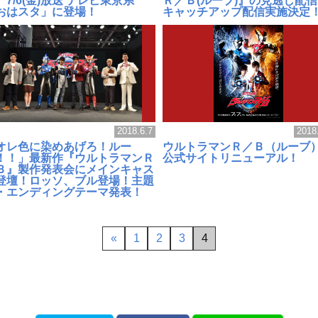
、7/6(金)放送 テレビ東京系
Ｒ／Ｂ(ルーブ)』の見逃し配
おはスタ」に登場！
キャッチアップ配信実施決定
2018.6.7
2018
オレ色に染めあげろ！ルー
ウルトラマンＲ／Ｂ（ルー
！！」最新作『ウルトラマンＲ
公式サイトリニューアル！
Ｂ』製作発表会にメインキャス
登壇！ロッソ、ブル登場！主題
・エンディングテーマ発表！
«
1
2
3
4