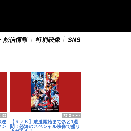
・配信情報
特別映像
SNS
6.30
2018.6.30
放送
【Ｒ／Ｂ】放送開始まであと1週
マン
間！怒涛のスペシャル映像で盛り