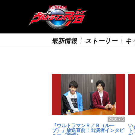
最新情報
ストーリー
キ
2018.7.5
『ウルトラマンＲ／Ｂ（ルー
い
ブ）』放送直前！出演者インタビ
ト