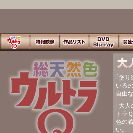
｢塗り
いるの
自由な
｢大人
トラＱ
色の着
い。