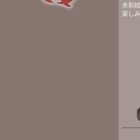
水彩絵
楽し