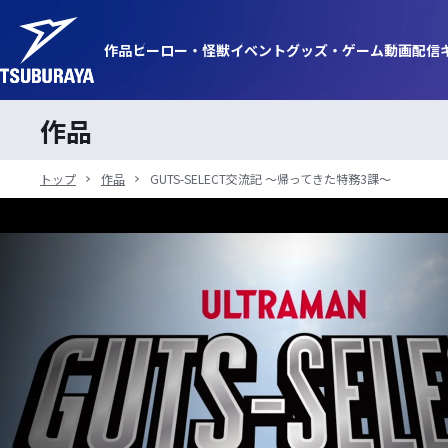
作品
ヒーロー・
怪獣
イベント
グッズ・
ゲーム
動画
配信
作品
トップ
作品
GUTS-SELECT交流記 〜帰ってきた特務3課〜