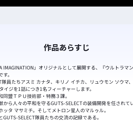
作品あらすじ
AYA IMAGINATION」オリジナルとして展開する、『ウルトラ
です。
LECT隊員たちアスミ カナタ、キリノ イチカ、リュウモン ソウマ
 タイジを1話につき1名フィーチャーします。
和同盟ＴＰＵ技術部・特務３課。
から人々の平和を守るGUTS-SELECTの装備開発を任されて
ホッタ マサミチ。そしてメトロン星人のマルゥル。
GUTS-SELECT隊員たちの交流の記録である。