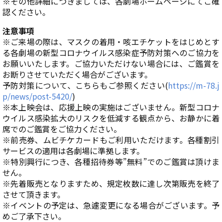
※その他詳細につきましては、各劇場ホームページにてご確
認ください。
注意事項
※ご来場の際は、マスクの着用・咳エチケットをはじめとす
る各劇場の新型コロナウイルス感染症予防対策へのご協力を
お願いいたします。ご協力いただけない場合には、ご鑑賞を
お断りさせていただく場合がございます。
予防対策について、こちらもご参照ください(
https://m-78.j
p/news/post-5420/
)
※本上映会は、応援上映の実施はございません。新型コロナ
ウイルス感染拡大のリスクを低減する観点から、お静かに着
席でのご鑑賞をご協力ください。
※前売券、ムビチケカードもご利用いただけます。各種割引
サービスの適用は各劇場に準拠します。
※特別興行につき、各種招待券等”無料”でのご鑑賞は頂けま
せん。
※先着販売となりますため、規定枚数に達し次第販売を終了
させて頂きます。
※イベントの予定は、急遽変更になる場合がございます。予
めご了承下さい。