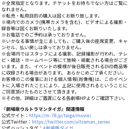
※全席指定となります。チケットをお持ちでない方はご覧に
なれません。
※転売・転用目的の購入は固くお断り致します。
※場内でのカメラ(携帯カメラを含む)、ビデオによる撮影・
録音等は固くお断りいたします。
※お電話でのご予約は承っておりません。
※いかなる事情が生じましても、ご購入後の座席変更、キャ
ンセル、払い戻しは承っておりません。
※会場内ではスタッフによる撮影、記録撮影が行われ、テレ
ビ・雑誌・ホームページ等にて放映・掲載される場合がござ
います。また、イベントの模様が後日販売されるDVD商品等
に収録される場合があります。 あらかじめご了承ください。
お客様のこの催事における個人情報(肖像権)は、このイベン
トに入場されたことにより、上記に使用されるということに
ご同意頂けたものとさせて頂きます。
※その他、詳細はご鑑賞になる各劇場HPよりご確認下さい。
『劇場版ウルトラマンタイガ』関連情報
公式サイト：
https://m-78.jp/taiga/movie/
公式Twitter：
https://twitter.com/ultraman_series
公式ハッシュタグ：
#劇場版タイガ