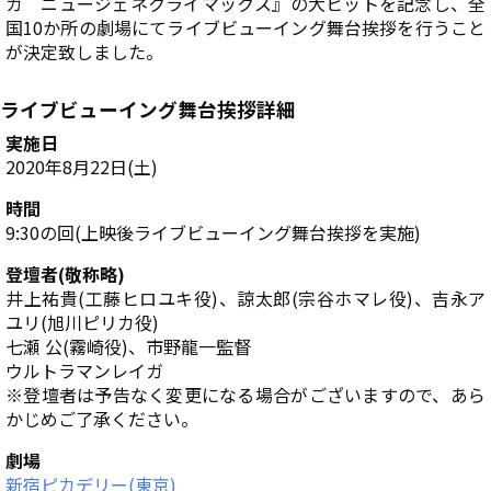
ガ ニュージェネクライマックス』の大ヒットを記念し、全
国10か所の劇場にてライブビューイング舞台挨拶を行うこと
が決定致しました。
ライブビューイング舞台挨拶詳細
実施日
2020年8月22日(土)
時間
9:30の回(上映後ライブビューイング舞台挨拶を実施)
登壇者(敬称略)
井上祐貴(工藤ヒロユキ役)、諒太郎(宗谷ホマレ役)、吉永ア
ユリ(旭川ピリカ役)
七瀬 公(霧崎役)、市野龍一監督
ウルトラマンレイガ
※登壇者は予告なく変更になる場合がございますので、あら
かじめご了承ください。
劇場
新宿ピカデリー(東京)