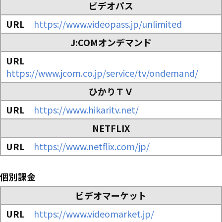
ビデオパス
https://www.videopass.jp/unlimited
J:COMオンデマンド
https://www.jcom.co.jp/service/tv/ondemand/
ひかりＴＶ
https://www.hikaritv.net/
NETFLIX
https://www.netflix.com/jp/
個別課金
ビデオマーケット
https://www.videomarket.jp/