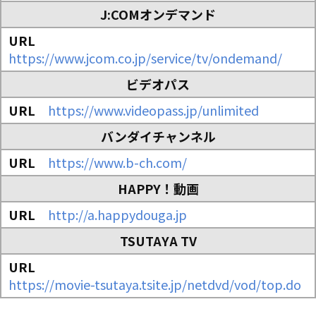
J:COMオンデマンド
https://www.jcom.co.jp/service/tv/ondemand/
ビデオパス
https://www.videopass.jp/unlimited
バンダイチャンネル
https://www.b-ch.com/
HAPPY！動画
http://a.happydouga.jp
TSUTAYA TV
https://movie-tsutaya.tsite.jp/netdvd/vod/top.do