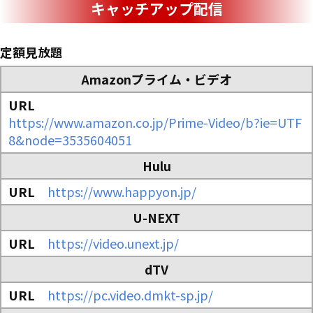
キャッチアップ配信
定額見放題
Amazonプライム・ビデオ
https://www.amazon.co.jp/Prime-Video/b?ie=UTF
8&node=3535604051
Hulu
https://www.happyon.jp/
U-NEXT
https://video.unext.jp/
dTV
https://pc.video.dmkt-sp.jp/